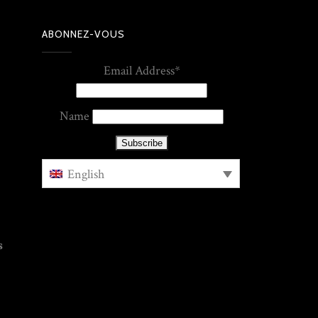
ABONNEZ-VOUS
Email Address*
Name
English
s